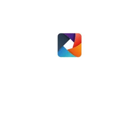
el dit bericht
el
Deel
Deel
op
op
cebook
X
LinkedIn
VOLGENDE
Gezonde lucht in huis
Volgend
bericht
Prestatieafspraken 2024
Oldebroek
29 januari 2024