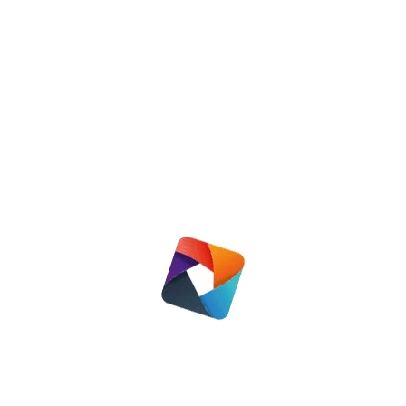
Secretariaat
Klaproosmeen 72
3844 PK Harderwijk
info@showhb.nl
06 43 09 25 26
Vind ons op:
Facebook
twitter
Nieuws
Huurdersdagen 2026
25 juni 2026