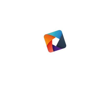
op
op
op
Facebook
X
LinkedIn
Bericht
VORIGE
navigatie
informatieavond Assen
Vorig
bericht
VOLGENDE
Bouw aan Boerhavelaan loopt
Volgend
voorspoedig
bericht
Gerelateerde berichten
In de spotlights: Grietje van
de Rozenberg