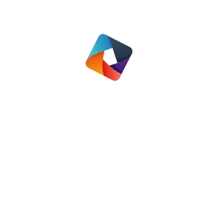
Categorie:
Regio Harderwijk/Ermelo
Deel dit bericht
Deel
Deel
Deel
op
op
op
Facebook
X
LinkedIn
Bericht
VORIGE
navigatie
Hoe komen we tot de huurverhoging