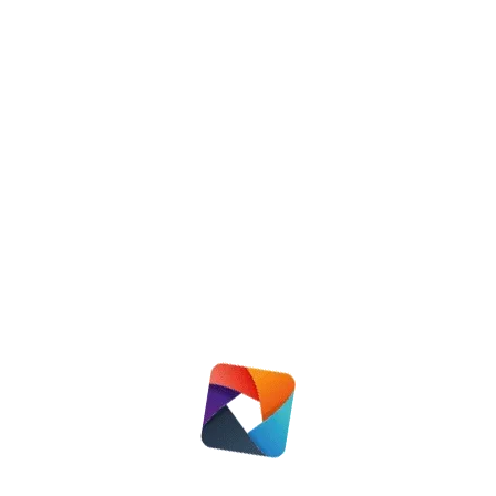
Door de monumentenstatus kunnen er
weinig maatregelen aan de buitenkant
worden uitgevoerd. Daarom zullen de
woningen aan de binnenkant geïsoleerd
worden.
Tegelwippen
Door veranderingen van het klimaat is het
ook nodig om onze tuinen aan te passen.
We krijgen namelijk vaker te maken met
extreme hitte, droogte en regenbuien. Met
veel tegels in de tuin kan water moeilijk