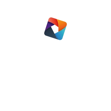
Nieuwbouw in Woudenberg
Nieuws
,
Regio Woudenberg
14 juni 2021
Omnia Wonen, de gemeente
Woudenberg en de SHOW maken
jaarlijks prestatieafspraken met
elkaar. Deze gaan o.a. over het
toevoegen van sociale huurwoningen
door Omnia Wonen. Uit deze
afspraken vloeit voort dat Omnia
Wonen nu drukdoende is 46 woningen
te bouwen in Woudenberg 25