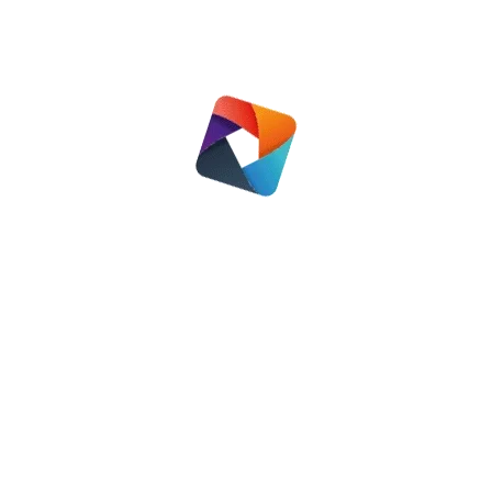
Nunspeet
,
Regio Oldebroek
6 juni 2016
Inschrijven als woningzoekende voor
de Noordveluwe Woningzoekende en
inschrijven voor een woning op de
NoordVeluwe. De gezamenlijke
woningcorporaties op de Noord
Veluwe hebben in 2015 besloten om
per juli 2016 een nieuw
woningtoewijzingssysteem te gaan
gebruiken inclusief een centraal
inschrijfsysteem voor
woningzoekende. Het oude