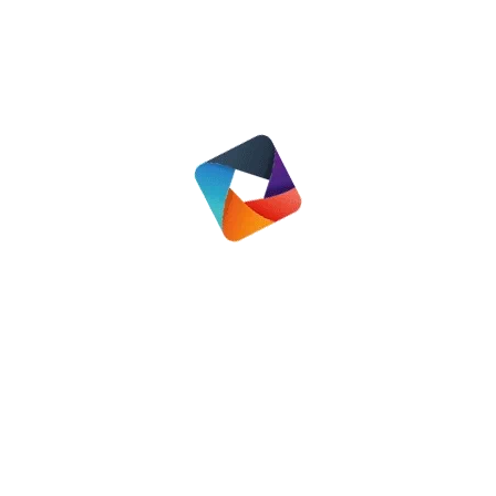
wanneer deze energietoeslag wordt
uitbetaald. Ook is vaak nog niet bekend
wanneer u een aanvraag kan doen. In het
algemeen krijgen mensen met een
bijstandsuitkering het bedrag vanzelf op
hun rekening. Dit geldt ook voor mensen
met een IOAW-, IOAZ- of Bbz-uitkering.
Andere mensen die voldoen aan de regels
(zoals AOW’ers) moeten volgend jaar
misschien zelf een aanvraag doen bij hun
gemeente.
In
Amersfoort
,
Den Haag
en
Oldebroek
hoeven mensen die in 2022 energietoeslag