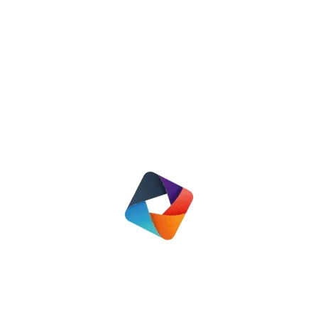
Bestuurswisseling bij de Show
Nieuws
29 november 2019
Lees meer
Bewonerscommissie Omnia Wonen Woudenberg