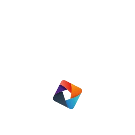
Contactgegevens
Secretariaat
Klaproosmeen 72
3844 PK Harderwijk
info@showhb.nl
06 43 09 25 26
Vind ons op:
Facebook
twitter
Nieuws
Huurdersdagen 2026
25 juni 2026