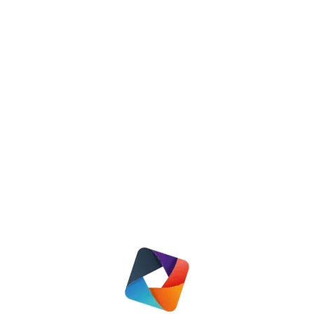
Woningruil met Woonzorg Nederland
Nieuws
29 november 2022
Lees meer
Woonkieskompas
Nieuws
13 oktober 2025