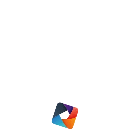
Vrijwilligers gezocht
Nieuws
18 december 2025
Lees meer
werkbezoek Oldebroek
Nieuws
,
Regio Oldebroek
5 juli 2021