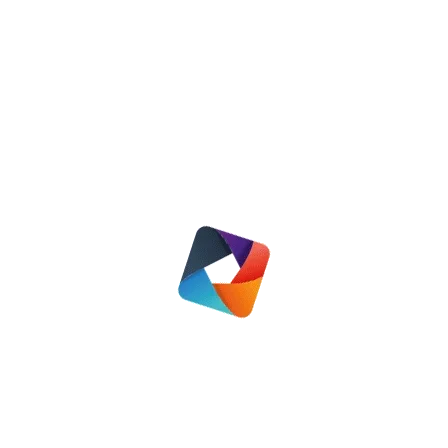
Wie is Arnold, bestuurslid van de SHOW?
Nieuws
4 juni 2020
Lees meer
Arnold Copier benoemd als lid in de orde van Oranje-
Nassau.