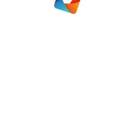
rmelo
,
Regio Nunspeet
,
Regio Oldebroek
28 februari 2020