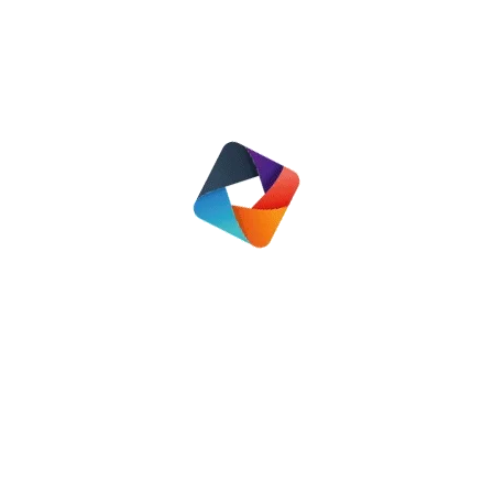
Nieuws
28 juni 2019
Lees meer
Werkbezoek Show en RvC
Nieuws
24 mei 2019
Lees meer
←
1
…
19
20
21
22
23