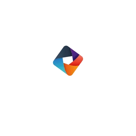
Nieuws
,
Regio Nunspeet
7 maart 2024
Lees meer
enquête Nunspeet
Nieuws
,
Regio Nunspeet
19 maart 2021
Doorstroming sociale huurwoningen
Lees meer
Regio Nunspeet
2 oktober 2020
Lees meer