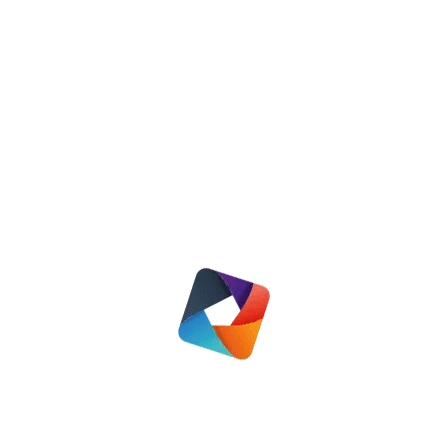
Oeps, corona!
Nieuws
3 juni 2020
Convenanten Oldebroek, Nunspeet en Elburg
Lees meer
Nieuws
,
Regio Elburg
,
Regio Nunspeet
,
Regio Oldebroek
29 november 2019
Lees meer