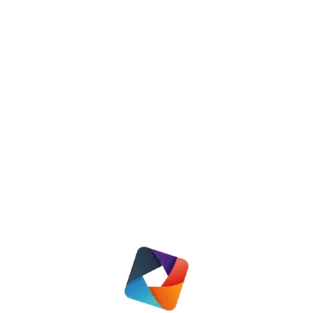
Update jaarlijkse huurverhoging
Nieuws
30 april 2022
Lees meer
uitnodiging huurdersavond 2022
Nieuws
13 april 2022