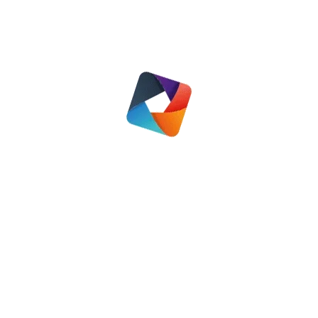
Lees meer
6 belangrijke ontwikkelingen voor huurders
Nieuws
21 december 2022
Lees meer
1
2
3
4
5
…
31
→